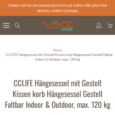
Skip
Orders will be processed and sent out within 48h plus Free
to
delivery within Germany
Content
Search
Home
CCLIFE Hängesessel mit Gestell Kissen korb Hängesessel Gestell Faltbar
Indoor & Outdoor, max. 120 kg
CCLIFE Hängesessel mit Gestell
Kissen korb Hängesessel Gestell
Faltbar Indoor & Outdoor, max. 120 kg