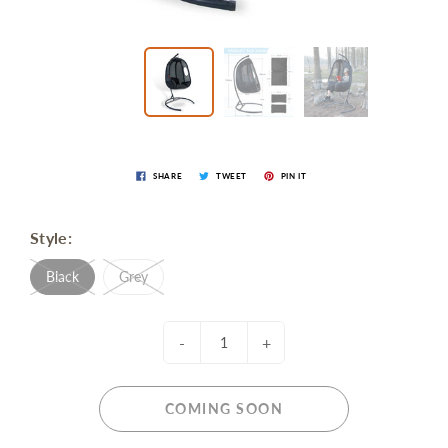
SHARE
TWEET
PIN IT
Style:
Black
Grey
-
+
COMING SOON