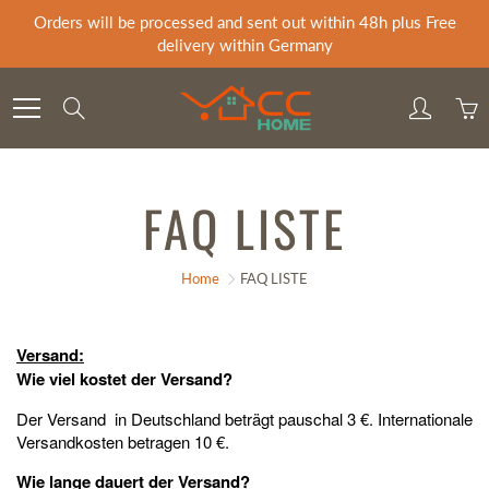
Skip
Orders will be processed and sent out within 48h plus Free
to
delivery within Germany
Content
Search
FAQ LISTE
Home
FAQ LISTE
Versand:
Wie viel kostet der Versand?
Der Versand in Deutschland beträgt pauschal 3 €. Internationale
Versandkosten betragen 10 €.
Wie lange dauert der Versand?