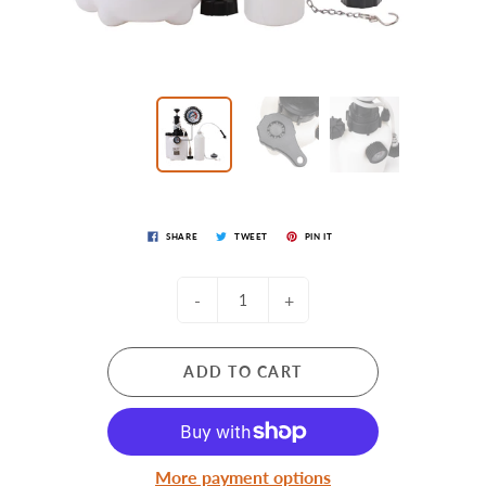
SHARE
TWEET
PIN IT
-
+
ADD TO CART
More payment options