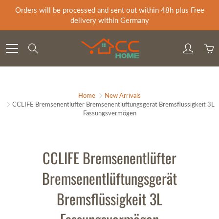
Skip
Orders will be processed and sent out within 48h plus Free
to
delivery within Germany
Content
Search
Home
New Arrivals
CCLIFE Bremsenentlüfter Bremsenentlüftungsgerät Bremsflüssigkeit 3L
Fassungsvermögen
CCLIFE Bremsenentlüfter
Bremsenentlüftungsgerät
Bremsflüssigkeit 3L