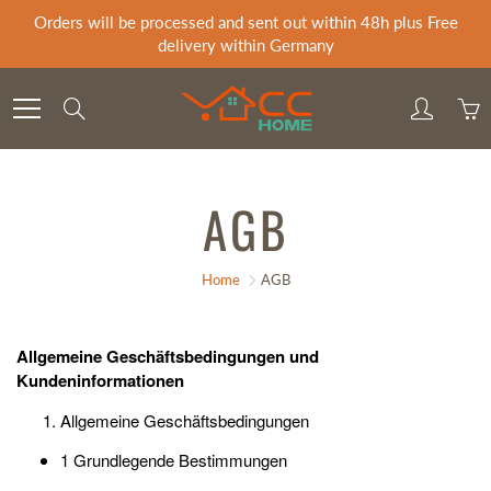
Skip
Orders will be processed and sent out within 48h plus Free
to
delivery within Germany
Content
Search
AGB
Home
AGB
Allgemeine Geschäftsbedingungen und
Kundeninformationen
Allgemeine Geschäftsbedingungen
1 Grundlegende Bestimmungen